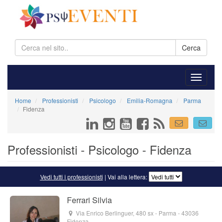
Cerca
Home
Professionisti
Psicologo
Emilia-Romagna
Parma
Fidenza
Professionisti - Psicologo - Fidenza
Vedi tutti i professionisti
| Vai alla lettera:
Ferrari Silvia
Via Enrico Berlinguer, 480 sx
- Parma -
43036
Fidenza