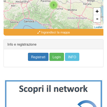
3
+
-
Leaflet
Ingrandisci la mappa
Info e registrazione
Registrati
Login
INFO