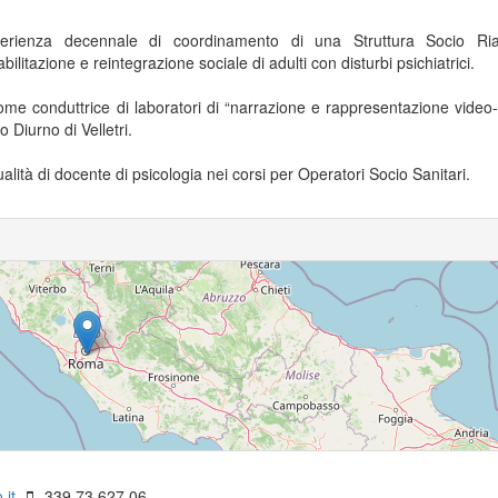
rienza decennale di coordinamento di una Struttura Socio Riabi
bilitazione e reintegrazione sociale di adulti con disturbi psichiatrici.
 come conduttrice di laboratori di “narrazione e rappresentazione video-
Diurno di Velletri.
5
lità di docente di psicologia nei corsi per Operatori Socio Sanitari.
156
15
10
6
.it
339.73.627.06