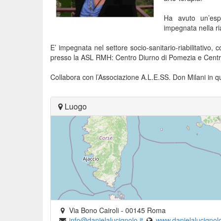
Ha avuto un’espe
impegnata nella ria
E’ impegnata nel settore socio-sanitario-riabilitativo,
presso la ASL RMH: Centro Diurno di Pomezia e Centro 
Collabora con l’Associazione A.L.E.SS. Don Milani in qua
Luogo
Via Bono Cairoli
-
00145
Roma
info@danielalucignolo.it
www.danielalucignolo