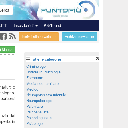
Cerca
UTTI
Inserzionisti
PSYBrand
Iscriviti alla newsletter
Archivio newsletter
Stampa
Tutte le categorie
Criminologo
Dottore in Psicologia
Formatore
Mediatrice familiare
 adulti e
Medico
sostegno,
Neuropsichiatra infantile
 percorsi
Neuropsicologo
Psichiatra
Psicoanalista
Lazio dal
Psicodiagnosta
sperta in
Psicologo