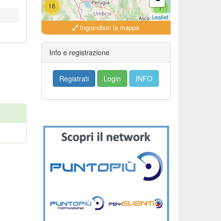
18
7
Leaflet
Ingrandisci la mappa
18
16
Info e registrazione
Registrati
Login
INFO
279
35