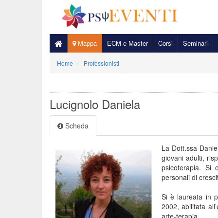
Mappa
ECM e Master
Corsi
Seminari
Home
Professionisti
Lucignolo Daniela
Scheda
La Dott.ssa Danie
giovani adulti, r
psicoterapia. Si 
personali di cresci
Si è laureata in p
2002, abilitata all
arte-terapia.