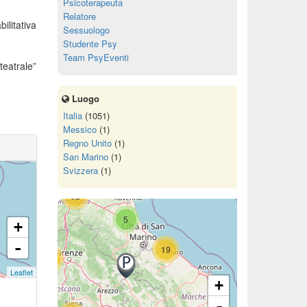
Psicoterapeuta
Relatore
litativa
Sessuologo
Studente Psy
Team PsyEventi
teatrale”
11
2
Luogo
72
Italia
(1051)
Messico
(1)
Regno Unito
(1)
San Marino
(1)
15
Svizzera
(1)
52
5
+
-
19
68
Leaflet
+
-