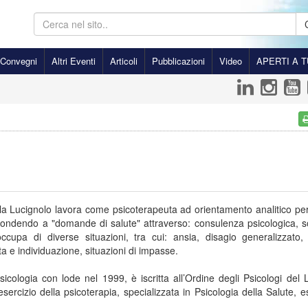
Convegni
Altri Eventi
Articoli
Pubblicazioni
Video
APERTI A T
la Lucignolo lavora come psicoterapeuta ad orientamento analitico per
ispondendo a "domande di salute" attraverso: consulenza psicologica, 
occupa di diverse situazioni, tra cui: ansia, disagio generalizzato,
ta e individuazione, situazioni di impasse.
sicologia con lode nel 1999, è iscritta all’Ordine degli Psicologi del 
’esercizio della psicoterapia, specializzata in Psicologia della Salute, e