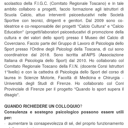
scolastico della F.I.G.C. (Comitato Regionale Toscano) e in tale
ambito collaboro a progetti, faccio formazione agli istruttori di
Scuola Calcio, attuo interventi psicoeducativi nelle Società
Sportive con tecnici, dirigenti e genitori. Dal 2009 sono co-
ideatrice e co-responsabile dei progetti "Calcio Cultura" e "Calcio
Education" (progetti/laboratori psicoeducativi di promozione della
cultura e dei valori dello sport) presso il Museo del Calcio di
Coverciano. Faccio parte del Gruppo di Lavoro di Psicologia dello
Sport presso l'Ordine degli Psicologi della Toscana, di cui sono
coordinatrice dal 2018. Sono iscritta all'AIPS (Associazione
Italiana di Psicologia dello Sport) dal 2010. Ho collaborato col
Comitato Regionale Toscano della F.I.N. (docente Corsi Istruttori
1°livello) e con la cattedra di Psicologia dello Sport del corso di
laurea in Scienze Motorie, Facoltà di Medicina e Chirurgia -
Università degli Studi di Firenze. Ho collaborato col Coni
Provinciale di Firenze per il progetto "Quando lo sport supera il
disagio".
QUANDO RICHIEDERE UN COLLOQUIO
?
Consulenza e sostegno psicologico possono essere utili
per:
· aumentare la consapevolezza di sé, del proprio funzionamento