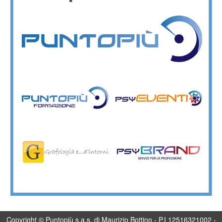
Copyright © Puntopiù s.a.s. di Maurizio Bottino - P.I 12516321002 -