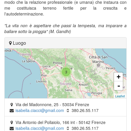
modo che la relazione professionale (e umana) che instaura con
me costituisca terreno fertile per la crescita e
l'autodeterminazione.
"La vita non è aspettare che passi la tempesta,
ma imparare a
ballare sotto la pioggia" (
M. Gandhi)
Luogo
3
+
-
Leaflet
Via del Madonnone, 25
-
53034
Firenze
isabella.ciacci@gmail.com
380.26.55.117
Via Antonio del Pollaiolo, 166 int
-
50142
Firenze
isabella.ciacci@gmail.com
380.26.55.117