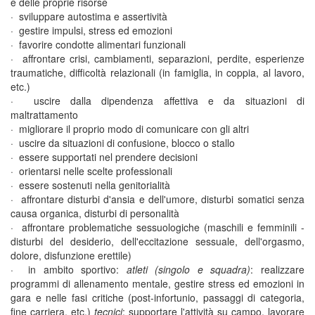
e delle proprie risorse
· sviluppare autostima e assertività
· gestire impulsi, stress ed emozioni
· favorire condotte alimentari funzionali
· affrontare crisi, cambiamenti, separazioni, perdite, esperienze
traumatiche, difficoltà relazionali (in famiglia, in coppia, al lavoro,
etc.)
· uscire dalla dipendenza affettiva e da situazioni di
maltrattamento
· migliorare il proprio modo di comunicare con gli altri
· uscire da situazioni di confusione, blocco o stallo
· essere supportati nel prendere decisioni
· orientarsi nelle scelte professionali
· essere sostenuti nella genitorialità
· affrontare disturbi d'ansia e dell'umore, disturbi somatici senza
causa organica, disturbi di personalità
· affrontare problematiche sessuologiche (maschili e femminili -
disturbi del desiderio, dell'eccitazione sessuale, dell'orgasmo,
dolore, disfunzione erettile)
· in ambito sportivo:
atleti (singolo e squadra)
: realizzare
programmi di allenamento mentale, gestire stress ed emozioni in
gara e nelle fasi critiche (post-infortunio, passaggi di categoria,
fine carriera, etc.)
tecnici
: supportare l'attività su campo, lavorare