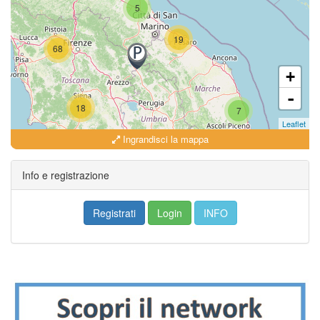
5
19
68
+
-
18
7
Leaflet
Ingrandisci la mappa
18
Info e registrazione
Registrati
Login
INFO