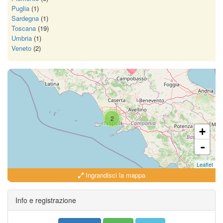
Puglia
(1)
Sardegna
(1)
Toscana
(19)
Umbria
(1)
Veneto
(2)
2
+
-
Leaflet
Ingrandisci la mappa
Info e registrazione