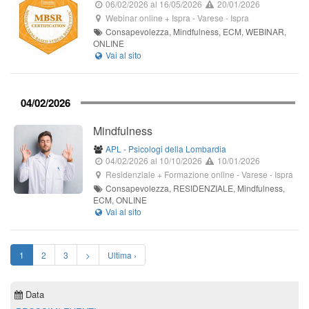
06/02/2026
al 16/05/2026
20/01/2026
Webinar online + Ispra
- Varese -
Ispra
Consapevolezza, Mindfulness, ECM, WEBINAR,
ONLINE
04/02/2026
Mindfulness
APL - Psicologi della Lombardia
04/02/2026
al 10/10/2026
10/01/2026
Residenziale + Formazione online
- Varese -
Ispra
Consapevolezza, RESIDENZIALE, Mindfulness,
ECM, ONLINE
1
2
3
>
Ultima ›
Data