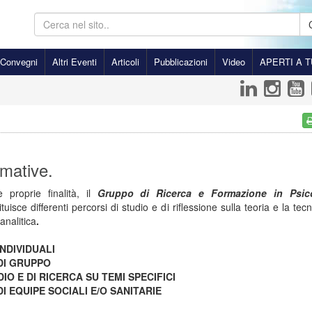
Convegni
Altri Eventi
Articoli
Pubblicazioni
Video
APERTI A T
mative.
 proprie finalità, il
Gruppo di Ricerca e Formazione in Psico
ituisce differenti percorsi di studio e di riflessione sulla teoria e la tec
analitica
.
INDIVIDUALI
 DI GRUPPO
DIO E DI RICERCA SU TEMI SPECIFICI
DI EQUIPE SOCIALI E/O SANITARIE