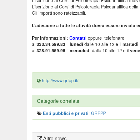
L’iscrizione ai Corsi di Psicoterapia Psicoanalitica Indi
L’iscrizione ai Corsi di Psicoterapia Psicoanalitica del
Gli importi sono rateizzabili.
L’adesione a tutte le attività dovrà essere inviata e
Per informazioni:
Contatti
oppure telefonare:
al
333.34.599.83
il
lunedì
dalle 10 alle 12 e il
martedì
al
328.91.559.96
il
mercoledì
dalle 10 alle 12 e il
vene
http://www.grfpp.it/
Categorie correlate
Enti pubblici e privati
:
GRFPP
Altre news