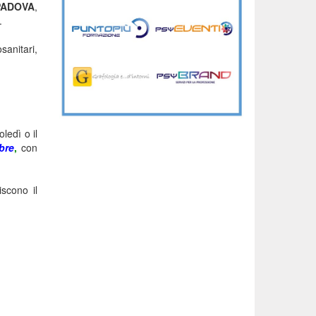
 PADOVA
,
.
sanitari,
ledì o il
bre
,
con
iscono il