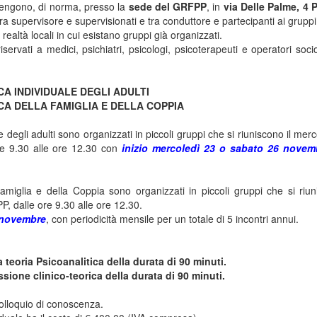
 tengono, di norma, presso la
sede del GRFPP
, in
via Delle Palme, 4
a supervisore e supervisionati e tra conduttore e partecipanti ai gruppi
realtà locali in cui esistano gruppi già organizzati.
ervati a medici, psichiatri, psicologi, psicoterapeuti e operatori socio
CA INDIVIDUALE DEGLI ADULTI
ICA DELLA FAMIGLIA E DELLA COPPIA
 degli adulti sono organizzati in piccoli gruppi che si riuniscono il merco
re 9.30 alle ore 12.30 con
inizio mercoledì 23 o sabato 26 novem
Famiglia e della Coppia sono organizzati in piccoli gruppi che si riun
, dalle ore 9.30 alle ore 12.30.
9 novembre
, con periodicità mensile per un totale di 5 incontri annui.
a teoria Psicoanalitica della durata di 90 minuti.
ssione clinico-teorica della durata di 90 minuti.
olloquio di conoscenza.