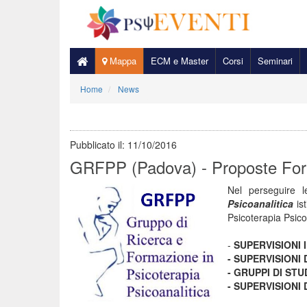
Mappa
ECM e Master
Corsi
Seminari
Home
News
Pubblicato il:
11/10/2016
GRFPP (Padova) - Proposte For
Nel perseguire le
Psicoanalitica
ist
Psicoterapia Psico
-
SUPERVISIONI 
- SUPERVISIONI
- GRUPPI DI STU
- SUPERVISIONI 