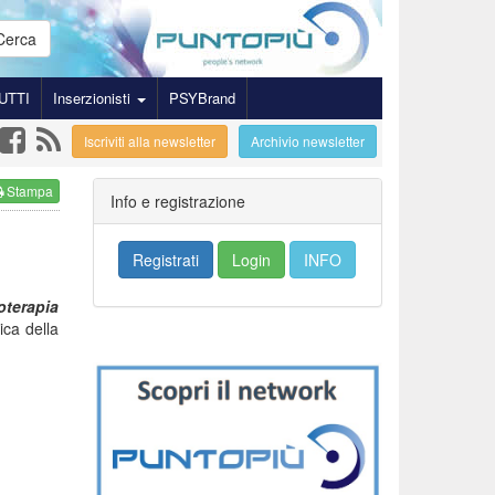
Cerca
UTTI
Inserzionisti
PSYBrand
Iscriviti alla newsletter
Archivio newsletter
Stampa
Info e registrazione
Registrati
Login
INFO
terapia
nica della