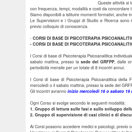
Queste attività si
con frequenza, tempi, modalità e costi da concordare tr
Siamo disponibili a istituire momenti formativi, anche in 
Le Supervisioni e i Gruppi di Studio e Ricerca sono ris
previo colloquio di conoscenza.
-
CORSI DI BASE DI PSICOTERAPIA PSICOANALITI
-
CORSI DI BASE DI PSICOTERAPIA PSICOANALIT
I Corsi di base di Psicoterapia Psicoanalitica individuale
sabato mattina, presso la
sede del GRFPP
, dalle o
periodicità mensile per un totale di 8 incontri annui.
I Corsi di base di Psicoterapia Psicoanalitica della 
mercoledì o il sabato mattina, presso la sede del GRFPP
Gli incontri avranno
inizio mercoledì 16 o sabato 1
Ogni Corso si svolge secondo le seguenti modalità:
1.
Gruppo di lettura sulle fasi e sullo sviluppo dell
2.
Gruppo di supervisione di casi clinici e di discu
Ai Corsi possono accedere medici e psicologi, previo c