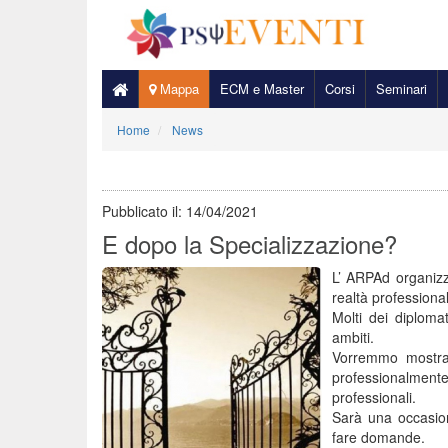
Mappa
ECM e Master
Corsi
Seminari
Home
News
Pubblicato il:
14/04/2021
E dopo la Specializzazione?
L’ ARPAd organizza
realtà professional
Molti dei diploma
ambiti.
Vorremmo mostrar
professionalmen
professionali.
Sarà una occasion
fare domande.