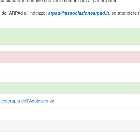
su piattaforma on-line che verrà comunicata ai partecipanti.
 dell’ARPAd all’indirizzo:
arpad@associazionearpad.it
, ed attendere r
coterapia dell'Adolescenza