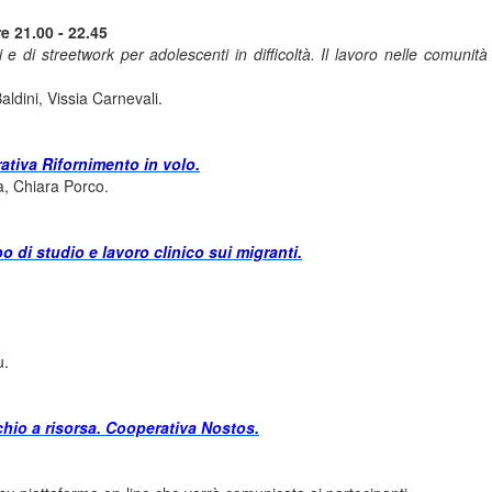
e 21.00 - 22.45
i e di streetwork per adolescenti in difficoltà. Il lavoro nelle comunit
aldini, Vissia Carnevali.
rativa Rifornimento in volo.
, Chiara Porco.
po di studio e lavoro clinico sui migranti.
u.
schio a risorsa. Cooperativa Nostos.