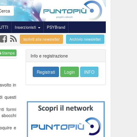
Cerca
UTTI
Inserzionisti
PSYBrand
Iscriviti alla newsletter
Archivio newsletter
Stampa
Info e registrazione
Registrati
Login
INFO
svolto in
i questi
ti formi
 sbocchi
oquire e