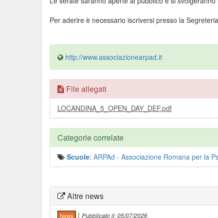
Le serate saranno aperte al pubblico e si svolgeranno 
Per aderire è necessario iscriversi presso la Segreteria
http://www.associazionearpad.it
File allegati
LOCANDINA_5_OPEN_DAY_DEF.pdf
Categorie correlate
Scuole
:
ARPAd - Associazione Romana per la Psi
Altre news
|
Pubblicato il:
05/07/2026
News