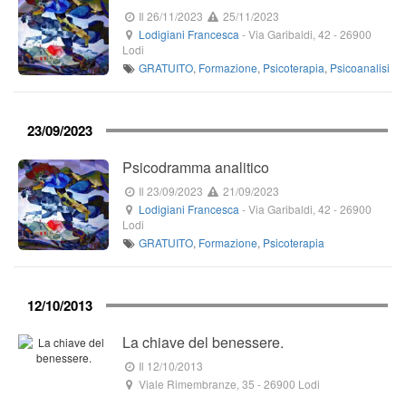
Il 26/11/2023
25/11/2023
Lodigiani Francesca
-
Via Garibaldi, 42
-
26900
Lodi
GRATUITO
,
Formazione
,
Psicoterapia
,
Psicoanalisi
23/09/2023
Psicodramma analitico
Il 23/09/2023
21/09/2023
Lodigiani Francesca
-
Via Garibaldi, 42
-
26900
Lodi
GRATUITO
,
Formazione
,
Psicoterapia
12/10/2013
La chiave del benessere.
Il 12/10/2013
Viale Rimembranze, 35
-
26900
Lodi