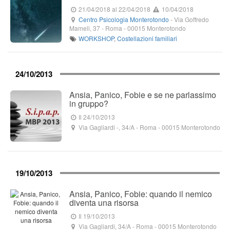
21/04/2018
al 22/04/2018
10/04/2018
Centro Psicologia Monterotondo
-
Via Goffredo
Mameli, 37
- Roma -
00015
Monterotondo
WORKSHOP
,
Costellazioni familiari
24/10/2013
Ansia, Panico, Fobie e se ne parlassimo
in gruppo?
Il 24/10/2013
Via Gagliardi -, 34/A
- Roma -
00015
Monterotondo
19/10/2013
Ansia, Panico, Fobie: quando il nemico
diventa una risorsa
Il 19/10/2013
Via Gagliardi, 34/A
- Roma -
00015
Monterotondo