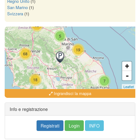
Regno Unito
(1)
San Marino
(1)
Svizzera
(1)
52
5
19
68
+
-
18
7
Leaflet
Ingrandisci la mappa
18
Info e registrazione
Registrati
Login
INFO