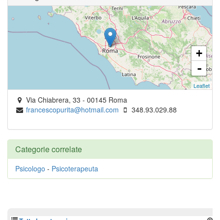
+
-
Leaflet
Via Chiabrera, 33
-
00145
Roma
francescopurita@hotmail.com
348.93.029.88
Categorie correlate
Psicologo
-
Psicoterapeuta