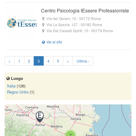
Centro Psicologia tEssere Professioniste
Via dei Gerani, 10
-
00172
Roma
Via La Spezia, 127
-
00182
Roma
Via Dei Cessati Spiriti, 10
-
00179
Roma
<
1
2
3
4
5
>
Ultima ›
Luogo
Italia
(126)
Regno Unito
(1)
7