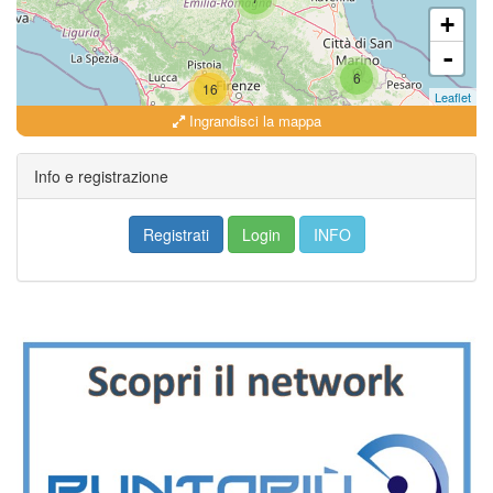
+
-
6
16
Leaflet
Ingrandisci la mappa
Info e registrazione
Registrati
Login
INFO