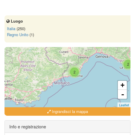
Luogo
Italia
(250)
Regno Unito
(1)
4
2
2
+
-
Leaflet
Ingrandisci la mappa
Info e registrazione